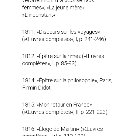
veröffentlicht u. a. »Conseil aux
femmes«; »La jeune mère«;
»L’inconstant«.
1811: »Discours sur les voyages«
(»Œuvres complètes«, I, p. 241-246).
1812: »Épître sur la rime« (»Œuvres
complètes«, I, p. 85-93).
1814: »Épître sur la philosophie«, Paris,
Firmin Didot.
1815: »Mon retour en France«
(»Œuvres complètes«, II, p. 221-223).
1816: »Éloge de Martini« (»Œuvres