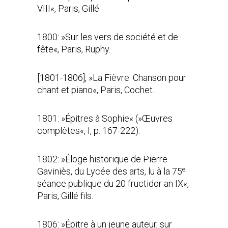
VIII«, Paris, Gillé.
1800: »Sur les vers de société et de
fête«, Paris, Ruphy.
[1801-1806], »La Fièvre. Chanson pour
chant et piano«, Paris, Cochet.
1801: »Épitres à Sophie« (»Œuvres
complètes«, I, p. 167-222).
1802: »Éloge historique de Pierre
e
Gaviniès, du Lycée des arts, lu à la 75
séance publique du 20 fructidor an IX«,
Paris, Gillé fils.
1806: »Épitre à un jeune auteur, sur