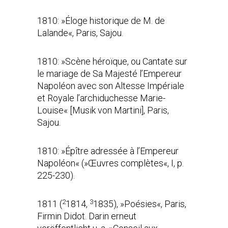
1810: »Éloge historique de M. de
Lalande«, Paris, Sajou.
1810: »Scène héroïque, ou Cantate sur
le mariage de Sa Majesté l’Empereur
Napoléon avec son Altesse Impériale
et Royale l’archiduchesse Marie-
Louise« [Musik von Martini], Paris,
Sajou.
1810: »Épître adressée à l’Empereur
Napoléon« (»Œuvres complètes«, I, p.
225-230).
2
3
1811 (
1814,
1835), »Poésies«, Paris,
Firmin Didot. Darin erneut