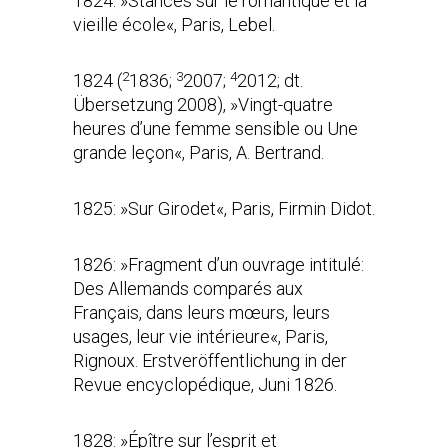
1824: »Stances sur le romantique et la
vieille école«, Paris, Lebel.
2
3
4
1824 (
1836;
2007;
2012; dt.
Übersetzung 2008), »Vingt-quatre
heures d’une femme sensible ou Une
grande leçon«, Paris, A. Bertrand.
1825: »Sur Girodet«, Paris, Firmin Didot.
1826: »Fragment d’un ouvrage intitulé:
Des Allemands comparés aux
Français, dans leurs mœurs, leurs
usages, leur vie intérieure«, Paris,
Rignoux. Erstveröffentlichung in der
Revue encyclopédique, Juni 1826.
1828: »Épître sur l’esprit et