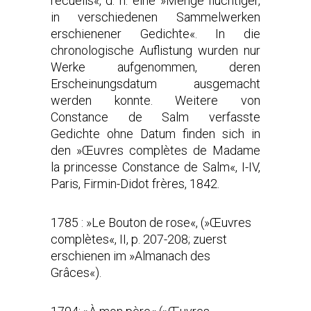
recueils«, d. h. eine »Menge flüchtiger,
in verschiedenen Sammelwerken
erschienener Gedichte«. In die
chronologische Auflistung wurden nur
Werke aufgenommen, deren
Erscheinungsdatum ausgemacht
werden konnte.
Weitere von
Constance de Salm verfasste
Gedichte ohne Datum finden sich in
den »Œuvres complètes
de Madame
la princesse Constance de Salm
«
, I-IV,
Paris, Firmin-Didot frères, 1842
.
1785 : »Le Bouton de rose«, (»Œuvres
complètes«, II, p. 207-208; zuerst
erschienen im »Almanach des
Grâces«).