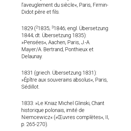
l’aveuglement du siècle«, Paris, Firmin-
Didot père et fils.
2
3
1829 (
1835;
1846; engl. Übersetzung
1844; dt. Übersetzung 1835):
»Pensées
«
, Aachen, Paris, J.-A.
Mayer/A. Bertrand, Ponthieux et
Delaunay.
1831 (griech.
Übersetzung 1831):
»
Épître aux souverains absolus
«
, Paris,
Sédillot.
1833: »Le Kniaz Michel Glinski, Chant
historique polonais, imité de
Niemcewicz« (»Œuvres complètes«, II,
p. 265-270).