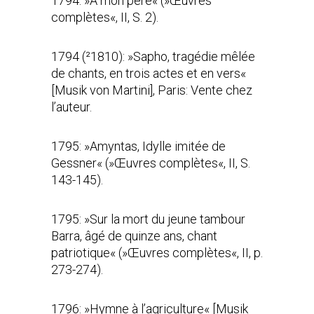
1794: »À mon père« (»Œuvres
complètes«, II, S. 2).
1794 (²1810): »Sapho, tragédie mêlée
de chants, en trois actes et en vers«
[Musik von Martini], Paris: Vente chez
l’auteur.
1795: »Amyntas, Idylle imitée de
Gessner« (»Œuvres complètes«, II, S.
143-145).
1795: »Sur la mort du jeune tambour
Barra, âgé de quinze ans, chant
patriotique« (»Œuvres complètes«, II, p.
273-274).
1796: »Hymne à l’agriculture« [Musik